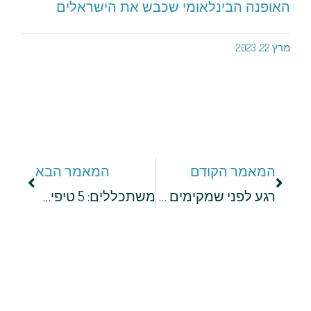
האופנה הבינלאומי שכבש את הישראלים
מרץ 22, 2023
המאמר הקודם
המאמר הבא
רגע לפני שמקימים חנות אופנה: היועץ העסקי יוסי שינובר עם כל הטיפים העסקיים שכדאי לכם להכיר
משתכללים: 5 טיפים לייעול עסק בתחום האופנה