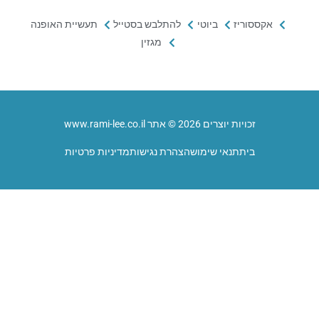
אקססוריז
ביוטי
להתלבש בסטייל
תעשיית האופנה
מגזין
זכויות יוצרים 2026 © אתר www.rami-lee.co.il
בית
תנאי שימוש
הצהרת נגישות
מדיניות פרטיות