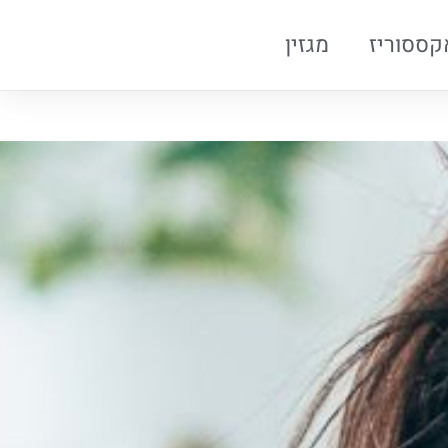
קססוריז
מגזין